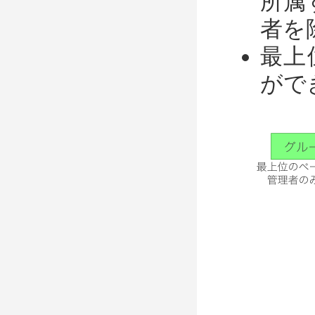
所属
者を
最上
がで