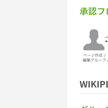
承認フ
WIK