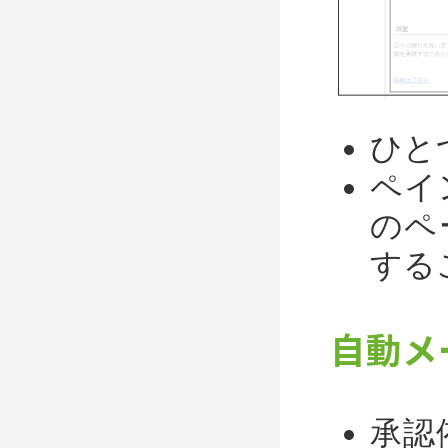
ひと
ペイ
のペ
する
自動メ
承認