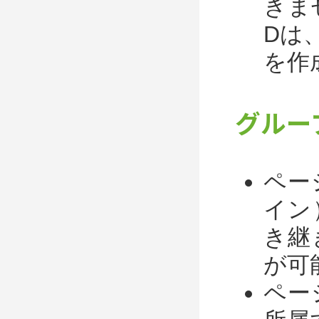
きま
Dは
を作
グルー
ペー
イン
き継
が可
ペー