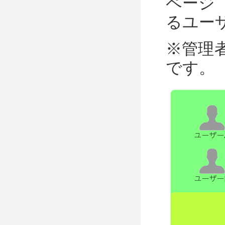
ページ
るユー
※管理
です。