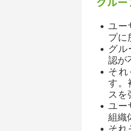
グルー
ユー
プに
グル
認が
それ
す。
スを
ユー
組織
それ