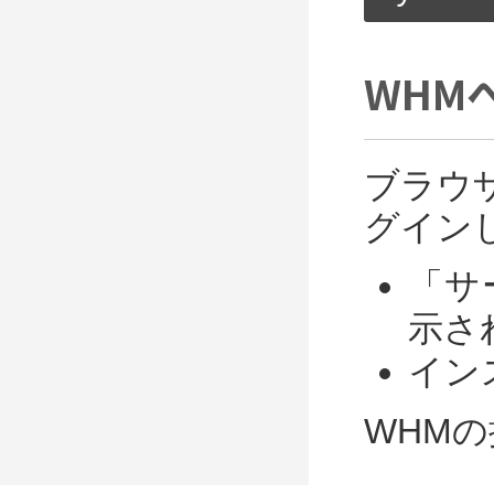
[Wed 
ost *:
WHM
Syntax
ブラウ
グイン
「サ
示さ
イン
WHM