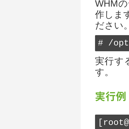
WHM
作しま
ださい
# /opt
実行す
す。
実行例
[root