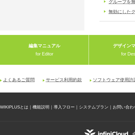
グループを
無効にした
編集マニュアル
デザイン
for Editor
for De
よくあるご質問
サービス利用約款
ソフトウェア使用許
WIKIPLUSとは
｜
機能説明
｜
導入フロー
｜
システムプラン
｜
お問い合わ