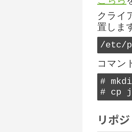
クライ
置しま
/etc/p
コマンド
# mkdi
# cp j
リポジ