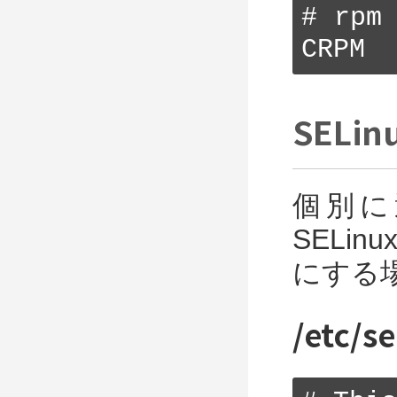
# rpm
CRPM
SELi
個別に
SELi
にする
/etc/s