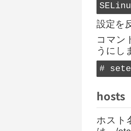
SELinu
#     
SELINU
設定を
コマンド
うにし
# sete
host
ホスト