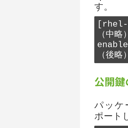
す。
[rhel-
（中略）
enable
（後略
公開鍵
パッケ
ポート