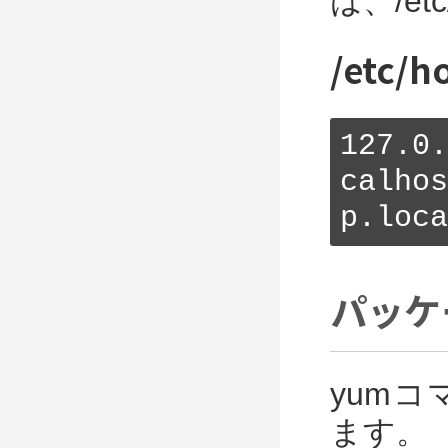
は、/e
/etc/h
127.0
calho
p.loca
パッケ
yumコ
ます。