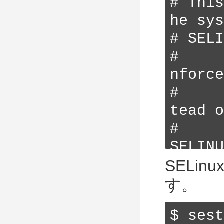
# Thi
he sys
# SELI
#    
nforce
#    
tead o
#     
SELINU
# SEL
SELi
s:

す。
#    
$ sest
ted,
