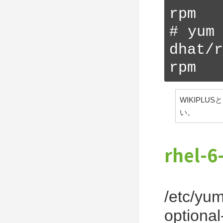
rpm

# yum
dhat/r
rpm
WIKIPLU
い。
rhel-
/etc/y
opti