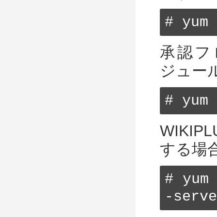
# yum 
承認フ
ジュー
# yum 
WIKI
する場合
# yum
-serve