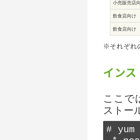
小売販売店
飲食店向け
飲食店向け
※それぞれ
インス
ここで
ストー
# yum