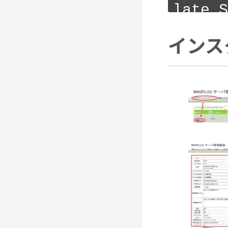
late S
[Fri 
インス
Set D
mplate
[Fri 
ITE T
ign-a 
[Fri 
Set D
mplate
[Fri 
-conf