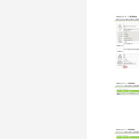
Set D
mplate
[Fri 
nfigur
[Fri 
starte