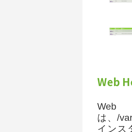
Web 
Web
は、/va
インス