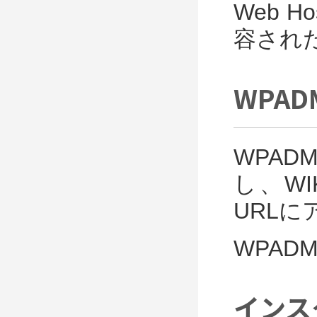
Web H
容され
WPA
WPA
し、WI
URL
WPADM
インス