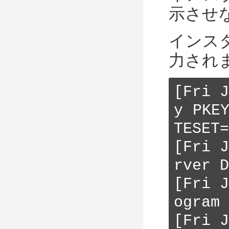
示させ
インス
力され
[Fri 
y PKE
TESET=
[Fri 
rver D
[Fri 
ogram 
[Fri 