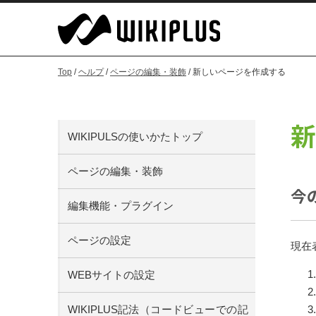
Top
/
ヘルプ
/
ページの編集・装飾
/ 新しいページを作成する
新
WIKIPULSの使いかたトップ
ページの編集・装飾
今
編集機能・プラグイン
ページの設定
現在
WEBサイトの設定
WIKIPLUS記法（コードビューでの記