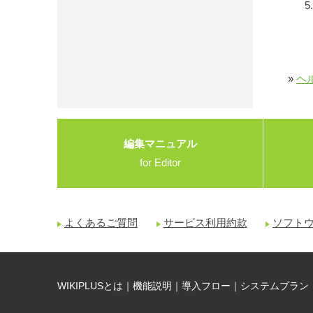
»
ヘ
編集マニュアル
for Editor
よくあるご質問
サービス利用約款
ソフト
WIKIPLUSとは
｜
機能説明
｜
導入フロー
｜
システムプラン