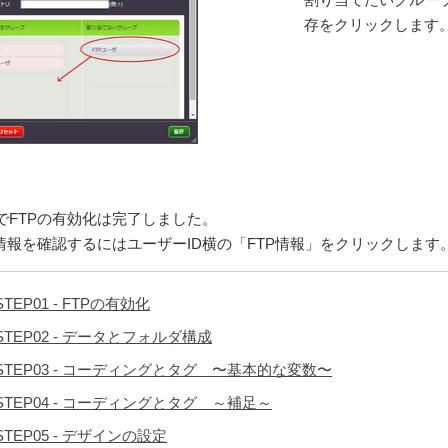
存をクリックします
でFTPの有効化は完了しました。
P情報を確認するにはユーザーID横の「FTP情報」をクリックします
STEP01 - FTPの有効化
STEP02 - データとフォルダ構成
STEP03 - コーディングとタグ 〜基本的な変数〜
STEP04 - コーディングとタグ ～補足～
STEP05 - デザインの設定