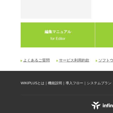
編集マニュアル
for Editor
よくあるご質問
サービス利用約款
ソフト
WIKIPLUSとは
｜
機能説明
｜
導入フロー
｜
システムプラン